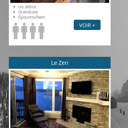
Un délice
Grandiose
Époustouflant
VOIR +
Le Zen