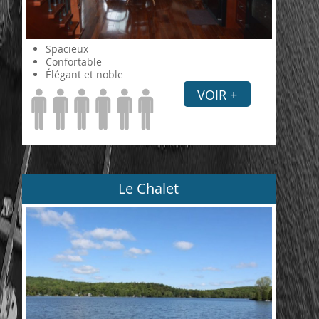
Spacieux
Confortable
Élégant et noble
VOIR +
Le Chalet