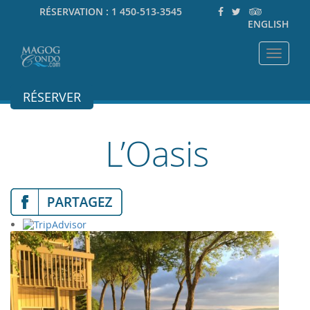
RÉSERVATION :
1 450-513-3545
ENGLISH
Toggle
navigat
RÉSERVER
L’Oasis