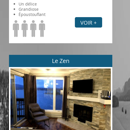
Un délice
Grandiose
Époustouflant
VOIR +
Le Zen