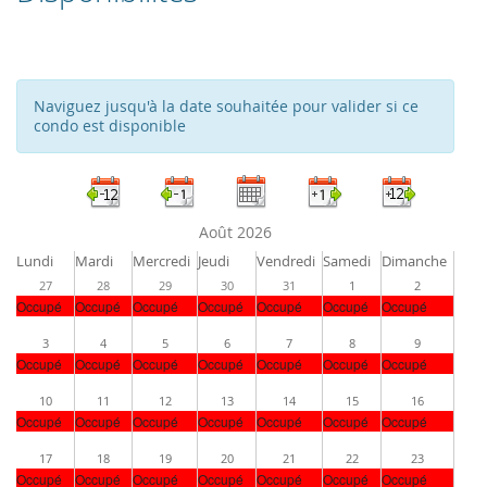
Naviguez jusqu'à la date souhaitée pour valider si ce
condo est disponible
Août 2026
Lundi
Mardi
Mercredi
Jeudi
Vendredi
Samedi
Dimanche
27
28
29
30
31
1
2
Occupé
Occupé
Occupé
Occupé
Occupé
Occupé
Occupé
3
4
5
6
7
8
9
Occupé
Occupé
Occupé
Occupé
Occupé
Occupé
Occupé
10
11
12
13
14
15
16
Occupé
Occupé
Occupé
Occupé
Occupé
Occupé
Occupé
17
18
19
20
21
22
23
Occupé
Occupé
Occupé
Occupé
Occupé
Occupé
Occupé