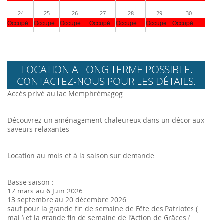
24
25
26
27
28
29
30
Occupé
Occupé
Occupé
Occupé
Occupé
Occupé
Occupé
LOCATION A LONG TERME POSSIBLE.
CONTACTEZ-NOUS POUR LES DÉTAILS.
Accès privé au lac Memphrémagog
Découvrez un aménagement chaleureux dans un décor aux
saveurs relaxantes
Location au mois et à la saison sur demande
Basse saison :
17 mars au 6 Juin 2026
13 septembre au 20 décembre 2026
sauf pour la grande fin de semaine de Fête des Patriotes (
mai ) et la grande fin de semaine de l’Action de Grâces (