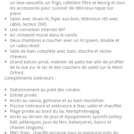
un lave-vaisselle, un frigo, cafetière filtre et keurig et tous
les accessoires pour cuisiner de délicieux repas sur
place.
Salon avec divan-lit, foyer aux bois, téléviseur HD avec
câble, lecteur DVD.
Une connexion Internet Wif
Air climatisé mural dans le condo
Deux chambres à coucher avec un lit queen, double et
un radio-réveil.
Salle de bain complète avec bain, douche et sèche-
cheveux.
Grand balcon privé, mobilier de patio bar afin de profiter
de la vue sur le lac et des couchers de soleil sur le Mont
Orford.
Compléments extérieurs :
Stationnement au pied des condos.
Entrée privée.
Accès au sauna, gymnase et au bain-tourbillon.
Piscine intérieure et extérieure à l’eau salée et chauffée
Plage privée au bord du lac Memphrémagog.
Accès au terrain de jeux et équipements sportifs (volley-
ball, pétanques, jeux de fers, balançoires, bancs et
chaises longues)
BBQ, frigo , chauffe-terrasse sous la marquise près du