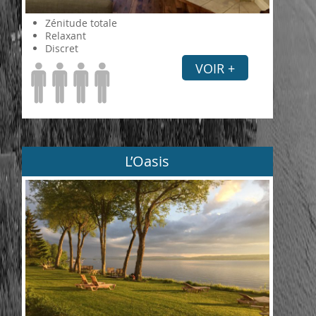
Zénitude totale
Relaxant
Discret
VOIR +
L’Oasis