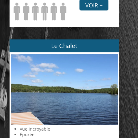
VOIR +
Le Chalet
Vue incroyable
Épurée