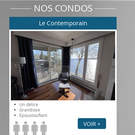
NOS CONDOS
Le Contemporain
Un délice
Grandiose
Époustouflant
VOIR +