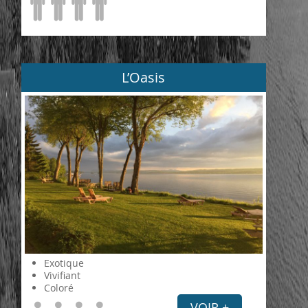
L’Oasis
Exotique
Vivifiant
Coloré
VOIR +