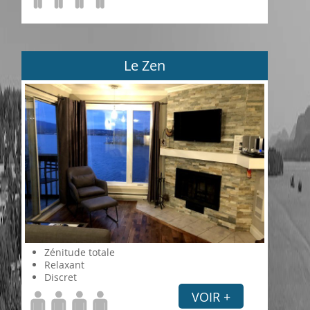
Le Zen
Zénitude totale
Relaxant
Discret
VOIR +