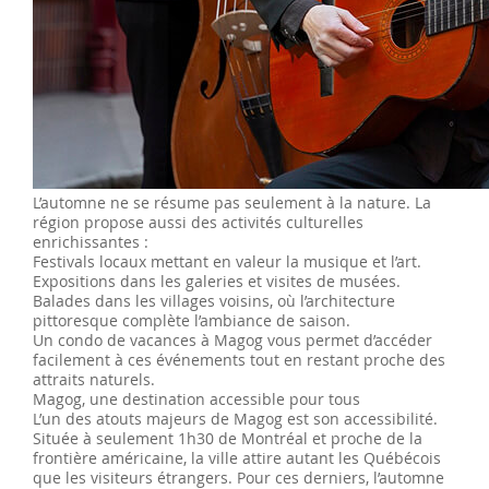
L’automne ne se résume pas seulement à la nature. La
région propose aussi des activités culturelles
enrichissantes :
Festivals locaux mettant en valeur la musique et l’art.
Expositions dans les galeries et visites de musées.
Balades dans les villages voisins, où l’architecture
pittoresque complète l’ambiance de saison.
Un condo de vacances à Magog vous permet d’accéder
facilement à ces événements tout en restant proche des
attraits naturels.
Magog, une destination accessible pour tous
L’un des atouts majeurs de Magog est son accessibilité.
Située à seulement 1h30 de Montréal et proche de la
frontière américaine, la ville attire autant les Québécois
que les visiteurs étrangers. Pour ces derniers, l’automne