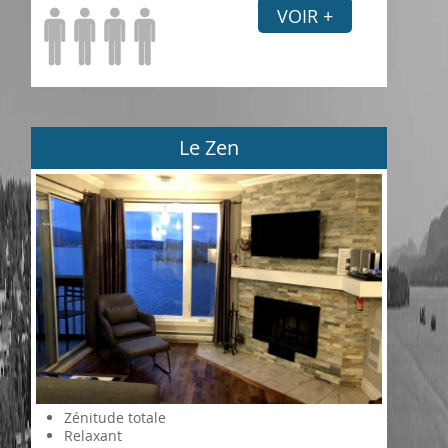
VOIR +
Le Zen
Zénitude totale
Relaxant