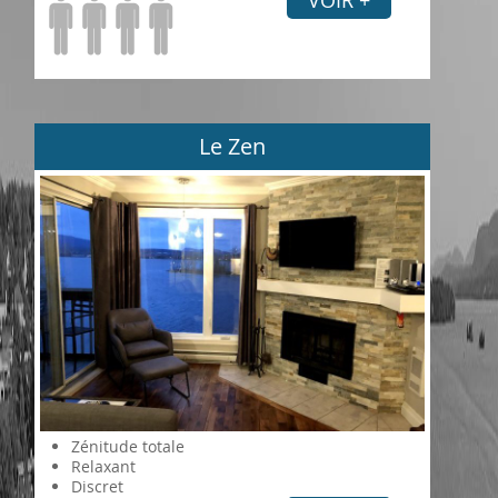
Le Zen
Zénitude totale
Relaxant
Discret