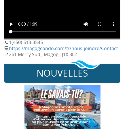
📞1(450) 513-3545
💻
https://magogcondo.com/fr/nous-joindre/Contact
📍261 Merry Sud , Magog , J1X 3L2
NOUVELLES