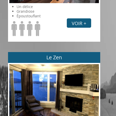
Un délice
Grandiose
Époustouflant
VOIR +
Le Zen