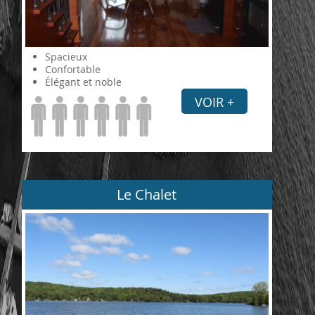
Spacieux
Confortable
Élégant et noble
VOIR +
Le Chalet