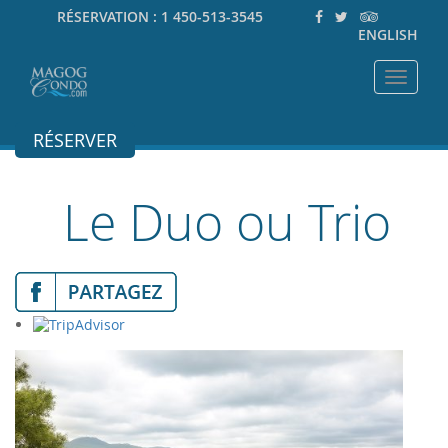
RÉSERVATION :
1 450-513-3545
ENGLISH
Toggle
navigat
RÉSERVER
Le Duo ou Trio