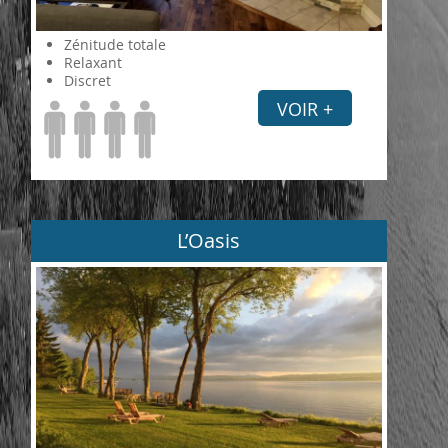
Zénitude totale
Relaxant
Discret
VOIR +
L’Oasis