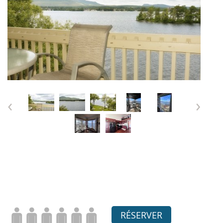
‹
›
RÉSERVER