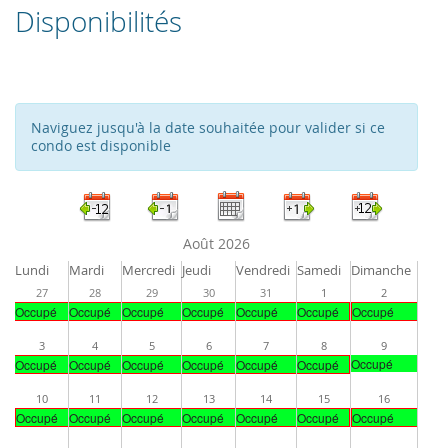
Disponibilités
Naviguez jusqu'à la date souhaitée pour valider si ce
condo est disponible
Août 2026
Lundi
Mardi
Mercredi
Jeudi
Vendredi
Samedi
Dimanche
27
28
29
30
31
1
2
Occupé
Occupé
Occupé
Occupé
Occupé
Occupé
Occupé
3
4
5
6
7
8
9
Occupé
Occupé
Occupé
Occupé
Occupé
Occupé
Occupé
10
11
12
13
14
15
16
Occupé
Occupé
Occupé
Occupé
Occupé
Occupé
Occupé