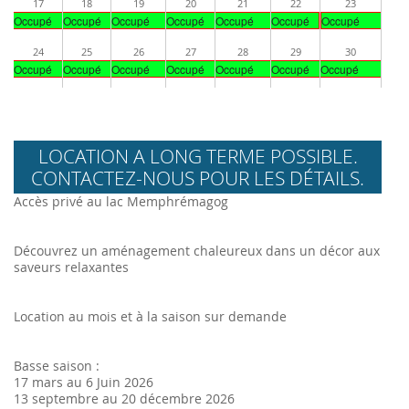
17
18
19
20
21
22
23
Occupé
Occupé
Occupé
Occupé
Occupé
Occupé
Occupé
24
25
26
27
28
29
30
Occupé
Occupé
Occupé
Occupé
Occupé
Occupé
Occupé
LOCATION A LONG TERME POSSIBLE.
CONTACTEZ-NOUS POUR LES DÉTAILS.
Accès privé au lac Memphrémagog
Découvrez un aménagement chaleureux dans un décor aux
saveurs relaxantes
Location au mois et à la saison sur demande
Basse saison :
17 mars au 6 Juin 2026
13 septembre au 20 décembre 2026