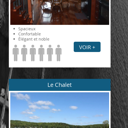
Spacieux
Confortable
Élégant et noble
VOIR +
Le Chalet