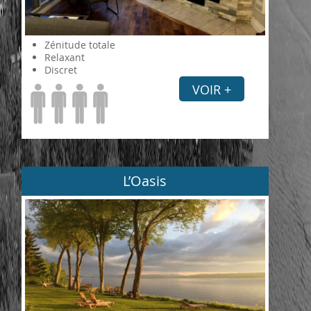
Zénitude totale
Relaxant
Discret
VOIR +
L’Oasis