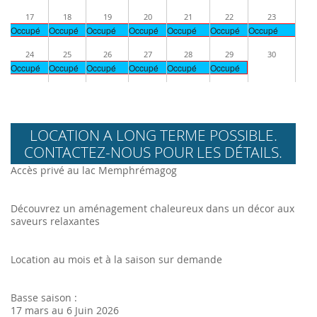
17
18
19
20
21
22
23
Occupé
Occupé
Occupé
Occupé
Occupé
Occupé
Occupé
24
25
26
27
28
29
30
Occupé
Occupé
Occupé
Occupé
Occupé
Occupé
LOCATION A LONG TERME POSSIBLE.
CONTACTEZ-NOUS POUR LES DÉTAILS.
Accès privé au lac Memphrémagog
Découvrez un aménagement chaleureux dans un décor aux
saveurs relaxantes
Location au mois et à la saison sur demande
Basse saison :
17 mars au 6 Juin 2026