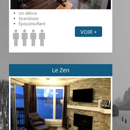
Un délice
Grandiose
Époustouflant
VOIR +
Le Zen