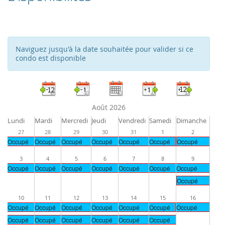
Naviguez jusqu'à la date souhaitée pour valider si ce
condo est disponible
Août 2026
Lundi
Mardi
Mercredi
Jeudi
Vendredi
Samedi
Dimanche
27
28
29
30
31
1
2
Occupé
Occupé
Occupé
Occupé
Occupé
Occupé
Occupé
3
4
5
6
7
8
9
Occupé
Occupé
Occupé
Occupé
Occupé
Occupé
Occupé
Occupé
10
11
12
13
14
15
16
Occupé
Occupé
Occupé
Occupé
Occupé
Occupé
Occupé
Occupé
Occupé
Occupé
Occupé
Occupé
Occupé