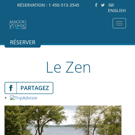
RÉSERVATION :
1 450-513-3545
ENGLISH
Toggle
navigat
RÉSERVER
Le Zen