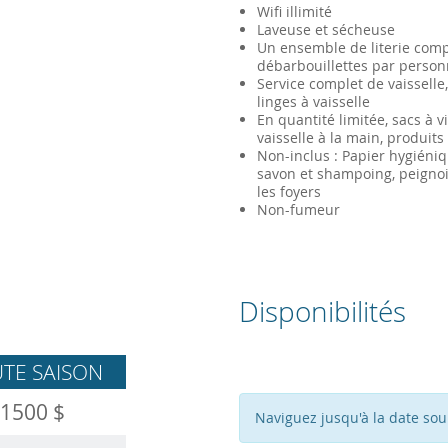
Wifi illimité
Laveuse et sécheuse
Un ensemble de literie compl
débarbouillettes par person
Service complet de vaisselle, 
linges à vaisselle
En quantité limitée, sacs à 
vaisselle à la main, produits
Non-inclus : Papier hygiéniq
savon et shampoing, peignoir
les foyers
Non-fumeur
Disponibilités
TE SAISON
1500 $
Naviguez jusqu'à la date sou