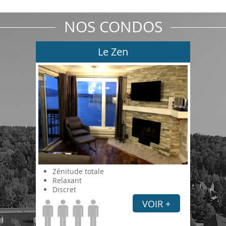
NOS CONDOS
Le Zen
Zénitude totale
Relaxant
Discret
VOIR +