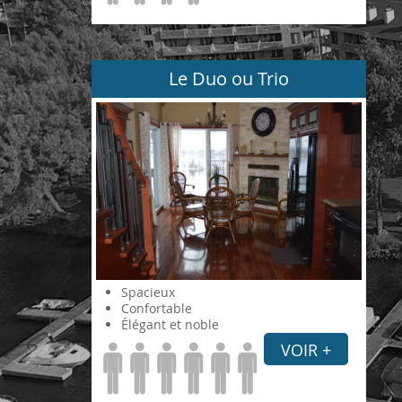
Le Duo ou Trio
Spacieux
Confortable
Élégant et noble
VOIR +