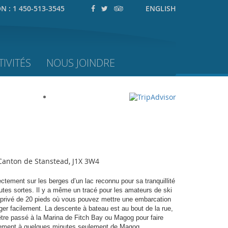
ON :
1 450-513-3545
ENGLISH
IVITÉS
NOUS JOINDRE
Canton de Stanstead, J1X 3W4
ectement sur les berges d’un lac reconnu pour sa tranquillité
outes sortes. Il y a même un tracé pour les amateurs de ski
i privé de 20 pieds où vous pouvez mettre une embarcation
ager facilement. La descente à bateau est au bout de la rue,
tre passé à la Marina de Fitch Bay ou Magog pour faire
alement à quelques minutes seulement de Magog.