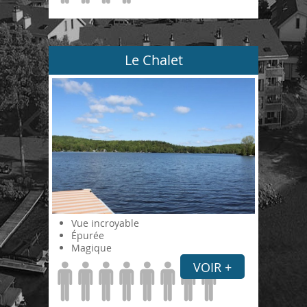
Le Chalet
Vue incroyable
Épurée
Magique
VOIR +