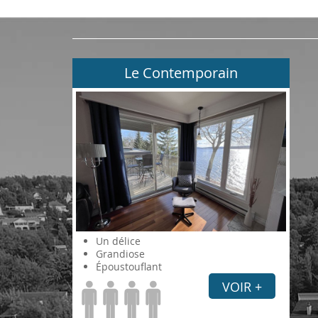
Le Contemporain
Un délice
Grandiose
Époustouflant
VOIR +