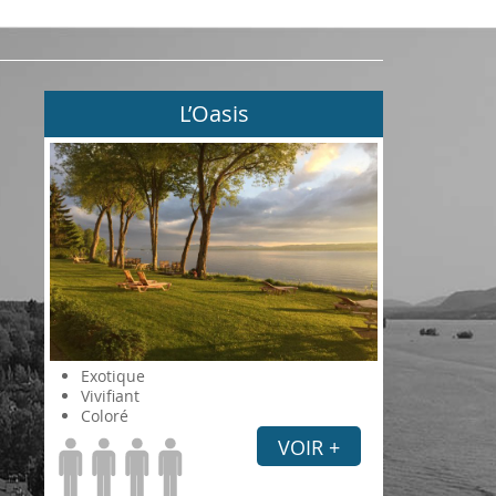
L’Oasis
Exotique
Vivifiant
Coloré
VOIR +