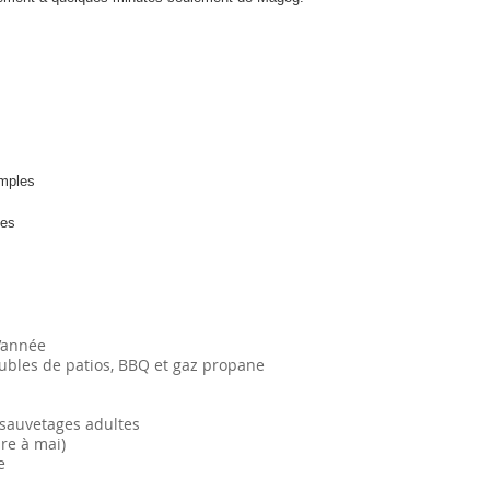
simples
les
l’année
ubles de patios, BBQ et gaz propane
 sauvetages adultes
bre à mai)
e