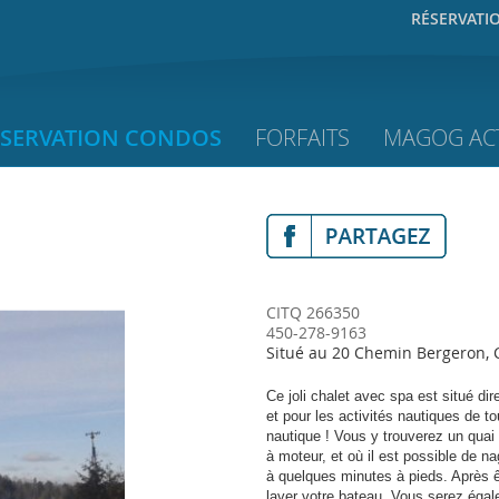
RÉSERVATI
ÉSERVATION CONDOS
FORFAITS
MAGOG ACT
CITQ 266350
450-278-9163
Situé au 20 Chemin Bergeron, 
Ce joli chalet avec spa est situé dir
et pour les activités nautiques de t
nautique ! Vous y trouverez un qua
à moteur, et où il est possible de n
à quelques minutes à pieds. Après ê
laver votre bateau. Vous serez ég