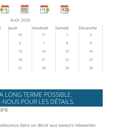
Août 2026
i
Jeudi
Vendredi
Samedi
Dimanche
30
31
1
2
6
7
8
9
13
14
15
16
20
21
22
23
27
28
29
30
A LONG TERME POSSIBLE.
-NOUS POUR LES DÉTAILS.
agog
leureux dans un décor aux saveurs relaxantes