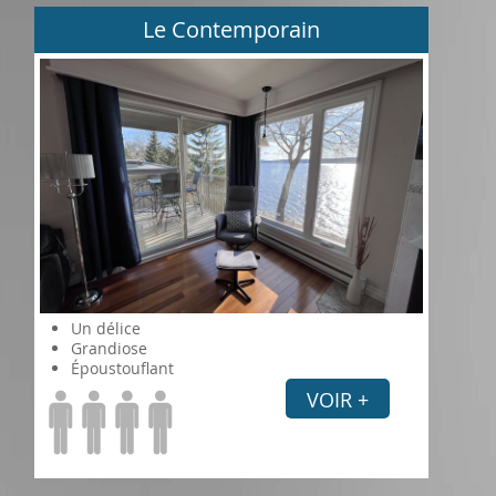
Le Contemporain
Un délice
Grandiose
Époustouflant
VOIR +