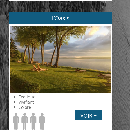
L’Oasis
Exotique
Vivifiant
Coloré
VOIR +