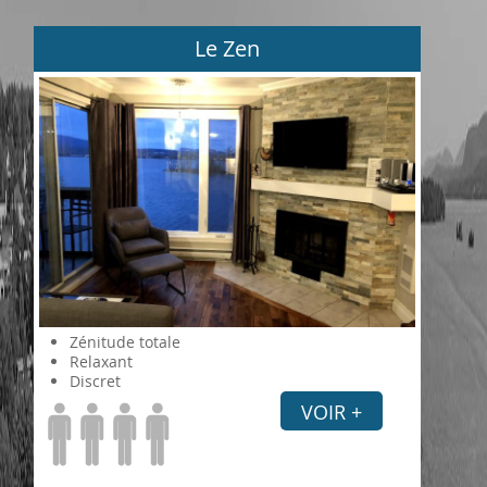
Le Zen
Zénitude totale
Relaxant
Discret
VOIR +