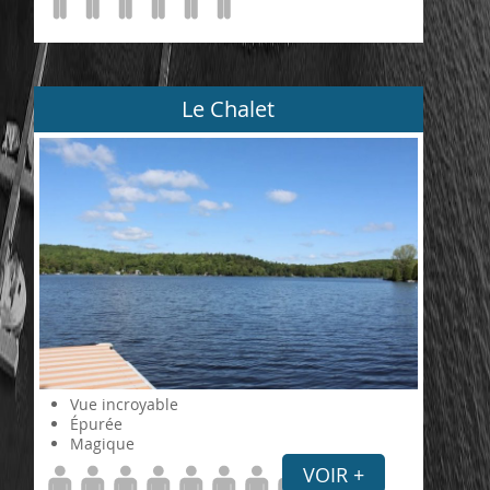
Le Chalet
Vue incroyable
Épurée
Magique
VOIR +